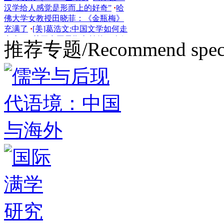
佛大学女教授田晓菲：《金瓶梅》
充满了
·
[美]葛浩文:中国文学如何走
出去？
·
关于中国早期文献的一个假
设
·
美国汉学家：20世纪，邓小平对
推荐专题/Recommend speci
世界影响最
·
谁是汉学家心中下一个
中国诺奖作家？
·
历经200年的法国
汉学，该如何延续昔日荣光
·
国族主
义与政治符号
·
Alexandre Stroev：
Comment la France des Lumières
·
Chinese Philosophy’s Hybrid Identity
·
汉学家施舟人：中国文化的传播是
一种全球
·
“一带一路”倡议传承古丝
路精神——访德
·
青年汉学家群已崛
起，讲中国故事能力仍弱
·
宇文所
安：诱惑及其来源
·
汉学家看古代中
国逻辑的特殊性
·
晚清西方来华汉学
家的汉字观
·
英国汉学六百年——以
英国汉学的发展看中