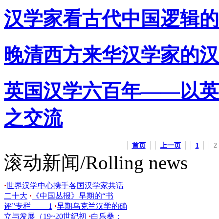
充满了
·
[美]葛浩文:中国文学如何走
汉学家看古代中国逻辑的
出去？
·
关于中国早期文献的一个假
设
·
美国汉学家：20世纪，邓小平对
世界影响最
·
谁是汉学家心中下一个
中国诺奖作家？
·
历经200年的法国
晚清西方来华汉学家的汉
汉学，该如何延续昔日荣光
·
国族主
义与政治符号
·
Alexandre Stroev：
Comment la France des Lumières
·
Chinese Philosophy’s Hybrid Identity
·
英国汉学六百年——以英
汉学家施舟人：中国文化的传播是
一种全球
·
“一带一路”倡议传承古丝
之交流
路精神——访德
·
青年汉学家群已崛
起，讲中国故事能力仍弱
·
宇文所
安：诱惑及其来源
·
汉学家看古代中
国逻辑的特殊性
·
晚清西方来华汉学
首页
上一页
1
2
家的汉字观
·
英国汉学六百年——以
滚动新闻/Rolling news
英国汉学的发展看中
·
世界汉学中心携手各国汉学家共话
二十大
·
《中国丛报》早期的“书
评”专栏 ——1
·
早期乌克兰汉学的确
立与发展（19~20世纪初
·
白乐桑：
汉学给人感觉是形而上的好奇”
·
哈