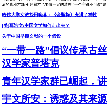
后的真稿本部分.列藏本也要做一定的清理."一个字都不可改"
哈佛大学女教授田晓菲：《金瓶梅》充满了神性
[美]葛浩文:中国文学如何走出去？
关于中国早期文献的一个假设
“一带一路”倡议传承古
汉学家普塔克
青年汉学家群已崛起，讲
·
世界汉学中心携手各国汉学家共话
二十大
·
《中国丛报》早期的“书
评”专栏 ——1
·
早期乌克兰汉学的确
立与发展（19~20世纪初
·
白乐桑：
宇文所安：诱惑及其来源
汉学给人感觉是形而上的好奇”
·
哈
佛大学女教授田晓菲：《金瓶梅》