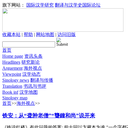
旗下网站：
国际汉学研究
翻译与汉学史国际论坛
收藏本站
|
帮助
|
网站地图
|
访问旧版
首页
Home page
资讯头条
Headlines
研究新论
Arguement
海外视点
Viewpoint
汉学动态
Sinology news
翻译与传播
Translation
书讯与书评
Book inf
汉学地图
Sinology map
首页
>>
海外视点
>>
铁安：从“聋肿老僧”“聾鐘和尚”说开来
《铁说红楼》有此问题的答案: 前十回以卞藏本为准,"一个字都