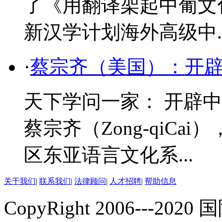
了《用翻译架起中葡文
新汉学计划海外高级中..
·
蔡宗齐（美国）：开
天下学问一家： 开辟
蔡宗齐（Zong-qiC
区东亚语言文化系...
关于我们
|
联系我们
|
法律顾问
|
人才招聘
|
帮助信息
CopyRight 2006---2020 