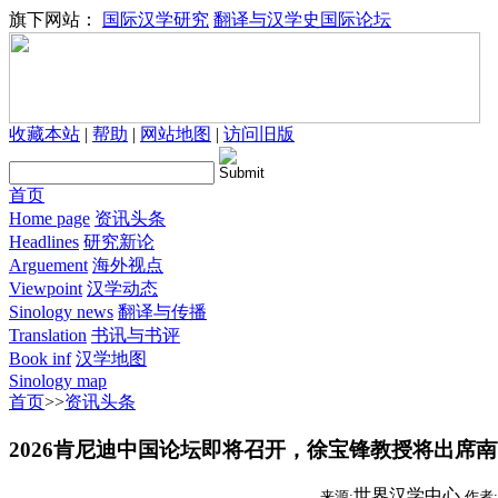
旗下网站：
国际汉学研究
翻译与汉学史国际论坛
收藏本站
|
帮助
|
网站地图
|
访问旧版
首页
Home page
资讯头条
Headlines
研究新论
Arguement
海外视点
Viewpoint
汉学动态
Sinology news
翻译与传播
Translation
书讯与书评
Book inf
汉学地图
Sinology map
首页
>>
资讯头条
2026肯尼迪中国论坛即将召开，徐宝锋教授将出席
世界汉学中心
来源:
作者: