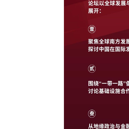
·
徐宝锋教授应邀出席卢布尔雅那大