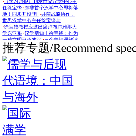
地！同步开设“理
·
共商战略协作，
世界汉学中心主任徐宝锋与
·
徐宝锋教授应邀出席卢布尔雅那大
学东亚系
·
汉学新知丨徐宝锋：作为
一种文明形态的汉
·
三个关键词解读
汉学发展现状，中国新闻社
·
徐宝锋
教授应邀出席2026哈佛肯尼迪中国
推荐专题/Recommend speci
论
·
徐宝锋教授应邀在哈佛大学肯尼
迪政府学院
·
2026肯尼迪中国论坛即
将召开，徐宝锋教授
·
徐宝锋教授对
话朗宓榭教授：汉学作为一种
·
喜
报！徐宝锋教授主编《汉学概论》
入选
·
丙辉烁旧，午骏迎新！世界汉
学中心与您共
·
印尼汉学中心启动｜
徐宝锋：印尼汉学发展
·
学术新桥贯
通海上丝路！印尼汉学中心揭牌
·
文
明互鉴视角下的经济特区新探
索：“中意
·
世界汉学中心新年献词
·
“学术资源”与“实践经验”的双向赋
能！
·
搭建文明互鉴新枢纽，世界汉
学国际出版中
·
中外文学交流国际论