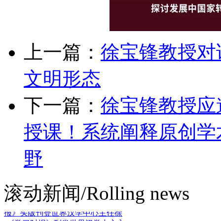
学东亚系
·
汉学新知丨徐宝锋：作为
一种文明形态的汉
·
三个关键词解读
汉学发展现状，中国新闻社
·
徐宝锋
教授应邀出席2026哈佛肯尼迪中国
论
·
徐宝锋教授应邀在哈佛大学肯尼
上一篇：
徐宝锋教授对
迪政府学院
·
2026肯尼迪中国论坛即
将召开，徐宝锋教授
·
徐宝锋教授对
文明形态
话朗宓榭教授：汉学作为一种
·
喜
报！徐宝锋教授主编《汉学概论》
入选
·
丙辉烁旧，午骏迎新！世界汉
下一篇：
徐宝锋教授应
学中心与您共
·
印尼汉学中心启动｜
徐宝锋：印尼汉学发展
·
学术新桥贯
通海上丝路！印尼汉学中心揭牌
授课！系统阐释原创学
·
文
明互鉴视角下的经济特区新探
索：“中意
·
世界汉学中心新年献词
野
·
“学术资源”与“实践经验”的双向赋
能！
·
搭建文明互鉴新枢纽，世界汉
学国际出版中
·
中外文学交流国际论
滚动新闻/Rolling news
坛 | 徐宝锋：发挥文学
·
《中国日
报》头版刊登世界汉学中心主任徐
·
《学习时报》刊发世界汉学中心主
任徐宝锋
·
东非首个汉学中心即将落