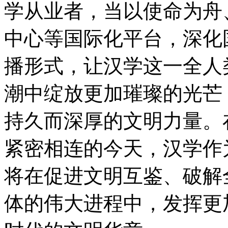
学从业者，当以使命为舟
中心等国际化平台，深化
播形式，让汉学这一全人
潮中绽放更加璀璨的光芒
持久而深厚的文明力量。
·
丙辉烁旧，午骏迎新！世界汉学中
紧密相连的今天，汉学作
心与您共
·
印尼汉学中心启动｜徐宝
锋：印尼汉学发展
·
学术新桥贯通海
将在促进文明互鉴、破解
上丝路！印尼汉学中心揭牌
·
文明互
鉴视角下的经济特区新探索：“中意
·
世界汉学中心新年献词
·
“学术资
体的伟大进程中，发挥更
源”与“实践经验”的双向赋能！
·
搭
建文明互鉴新枢纽，世界汉学国际
出版中
·
中外文学交流国际论坛 | 徐