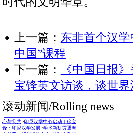
时代的文明华章。
宝锋：发挥文学
·
《中国日报》头版
刊登世界汉学中心主任徐
·
《学习时
报》刊发世界汉学中心主任徐宝锋
·
东非首个汉学中心即将落地！同步
开设“理
·
共商战略协作，世界汉学
上一篇：
东非首个汉学
中心主任徐宝锋与
·
徐宝锋教授出席
第二届新时代中国学发展论
·
世界中
国学书系出版工程正式启动！世界
中国”课程
汉
·
中国学何以世界？世界汉学中心
主任徐宝锋
·
世界汉学月 | 徐宝锋教
下一篇：
《中国日报》
授受邀出席“中医走
·
世界汉学中心
主任徐宝锋：从巴尔干实践看
·
共商
跨文明对话新路径，第三届中国-巴
宝锋英文访谈，谈世界
尔
·
世界汉学中心承办北京文化论
坛“和合文化
·
世界汉学中心主任徐
宝锋：中希文明对话的
滚动新闻/Rolling news
·
丙辉烁旧，午骏迎新！世界汉学中
心与您共
·
印尼汉学中心启动｜徐宝
锋：印尼汉学发展
·
学术新桥贯通海
上丝路！印尼汉学中心揭牌
·
文明互
鉴视角下的经济特区新探索：“中意