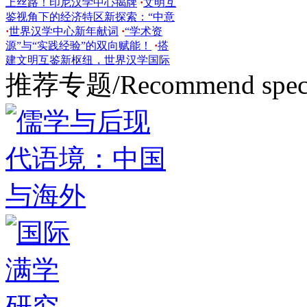
·
世界汉学中心新年献词
·
“学术资
源”与“实践经验”的双向赋能！
·
搭
建文明互鉴新枢纽，世界汉学国际
出版中
·
中外文学交流国际论坛 | 徐
宝锋：发挥文学
·
《中国日报》头版
刊登世界汉学中心主任徐
推荐专题/Recommend speci
·
《学习时
报》刊发世界汉学中心主任徐宝锋
·
东非首个汉学中心即将落地！同步
开设“理
·
共商战略协作，世界汉学
中心主任徐宝锋与
·
徐宝锋教授出席
第二届新时代中国学发展论
·
世界中
国学书系出版工程正式启动！世界
汉
·
中国学何以世界？世界汉学中心
主任徐宝锋
·
世界汉学月 | 徐宝锋教
授受邀出席“中医走
·
世界汉学中心
主任徐宝锋：从巴尔干实践看
·
共商
跨文明对话新路径，第三届中国-巴
尔
·
世界汉学中心承办北京文化论
坛“和合文化
·
世界汉学中心主任徐
宝锋：中希文明对话的