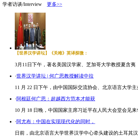
预告】坐标南非！南部非洲汉学
·
关
学者访谈/Interview
更多>>
于举办＂中国作家与全球翻译家国
际工作
·
世界汉学中心主任徐宝锋受
邀出席尼山世界
·
薪火相传！第三届
问道中国：“新汉学计划
·
世界汉学
中心主办！第二届南亚汉学家大会
·
共促文明互鉴新发展，“世界文明对
话与交
【世界汉学讲坛】《关雎》英译探微：
3月11日下午，著名美国汉学家、芝加哥大学教授夏含夷（ Edward
·
世界汉学讲坛 | 何广思教授解读中拉
11 月 22 日下午，由中国国际交流协会、北京语言大
·
阿根廷何广思：超越西方范本才能获
​10 月 18 日晚，中国国家主席习近平在人民大会堂会
·
阿尤布：中国在实现现代化的同时，
日前，由北京语言大学世界汉学中心牵头建设的土耳其汉学