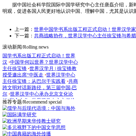
中心主办！第二届南亚汉学家大会
·
据中国社会科学院国际中国学研究中心主任唐磊介绍，新时
共促文明互鉴新发展，“世界文明对
明观，促进各国人民更好地认识中国、理解中国，尤其是认识
话与交
·
东非首个汉学中心即将落地！同步
上一篇：
世界中国学书系出版工程正式启动！世界汉学家
开设“理
·
共商战略协作，世界汉学
下一篇：
共商战略协作，世界汉学中心主任徐宝锋与希腊
中心主任徐宝锋与
·
徐宝锋教授出席
第二届新时代中国学发展论
·
世界中
滚动新闻/Rolling news
国学书系出版工程正式启动！世界
汉
·
中国学何以世界？世界汉学中心
主任徐宝锋
·
世界汉学月 | 徐宝锋教
授受邀出席“中医走
·
世界汉学中心
主任徐宝锋：从巴尔干实践看
·
共商
跨文明对话新路径，第三届中国-巴
尔
·
世界汉学中心承办北京文化论
坛“和合文化
·
世界汉学中心主任徐
宝锋：中希文明对话的
·
多国大使见
推荐专题/Recommend special
证！全球南方经贸文化战略咨询
·
辉
煌三周年，世界汉学中心的卓越成
就！
·
首次！世界汉学中心在美国成
功举办《史记
·
相约秘鲁！第二届拉
美汉学家大会圆满闭幕
·
【国际会议