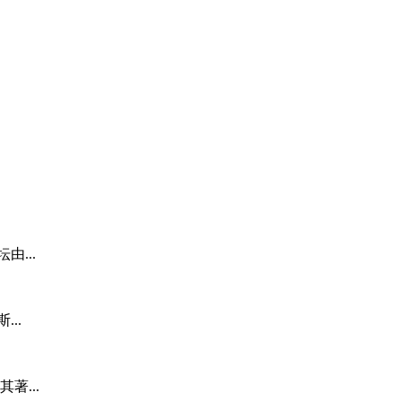
...
..
...