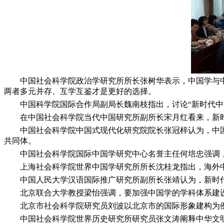
开设“理
·
共商战略协作，世界汉学
中心主任徐宝锋与
·
徐宝锋教授出席
第二届新时代中国学发展论
·
世界中
国学书系出版工程正式启动！世界
汉
·
中国学何以世界？世界汉学中心
主任徐宝锋
·
世界汉学月 | 徐宝锋教
授受邀出席“中医走
·
世界汉学中心
主任徐宝锋：从巴尔干实践看
·
共商
中国社会科学院政治学研究所所长张树华表示，中国学与中国之
跨文明对话新路径，第三届中国-巴
两者多元并存、互学互鉴才是更好的选择。
尔
·
世界汉学中心承办北京文化论
中国科学院国际合作局副局长魏南枝指出，讨论“新时代中国
坛“和合文化
·
世界汉学中心主任徐
宝锋：中希文明对话的
·
多国大使见
在中国社会科学院当代中国研究所副所长宋月红看来，新时代
证！全球南方经贸文化战略咨询
·
辉
中国社会科学院中国式现代化研究院院长张冠梓认为，中国学
煌三周年，世界汉学中心的卓越成
共同体。
就！
·
首次！世界汉学中心在美国成
中国社会科学院国际中国学研究中心名誉主任何培忠强调，
功举办《史记
·
相约秘鲁！第二届拉
上海社会科学院世界中国学研究所所长沈桂龙指出，海外中
美汉学家大会圆满闭幕
·
【国际会议
预告】坐标南非！南部非洲汉学
·
关
中国人民大学汉语国际推广研究所副所长张靖认为，新时代
于举办＂中国作家与全球翻译家国
北京联合大学教授梁怡强调，要加强中国学的学科体系建设
际工作
·
世界汉学中心主任徐宝锋受
北京市社会科学院研究员刘波以北京市的国际形象建构为例
邀出席尼山世界
·
薪火相传！第三届
中国社会科学院世界历史研究所研究员张文涛阐释中华文明
问道中国：“新汉学计划
·
世界汉学