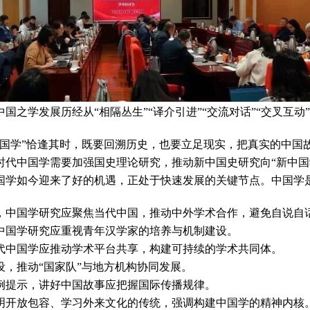
学发展历经从“相隔丛生”“译介引进”“交流对话”“交叉互动
学”恰逢其时，既要回溯历史，也要立足现实，把真实的中国
中国学需要加强国史理论研究，推动新中国史研究向“新中国
如今迎来了好的机遇，正处于快速发展的关键节点。中国学是
中国学研究应聚焦当代中国，推动中外学术合作，避免自说自
国学研究应重视青年汉学家的培养与机制建设。
中国学应推动学术平台共享，构建可持续的学术共同体。
，推动“国家队”与地方机构协同发展。
提示，讲好中国故事应把握国际传播规律。
开放包容、学习外来文化的传统，强调构建中国学的精神内核