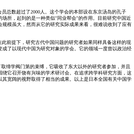
员总数超过了2000人。这个学会的本部设在东京汤岛的
孔子
的场所，起到的是一种类似"同业帮会"的作用。目前
研究
中国近
会规模虽大，然而从它的研究实际成果来看，很难说收到了应有
。在此前提下，研究古代中国问题的研究者如果同样具备这样的现
变成了以现代中国为研究对象的学会。它的领域一度曾以政治经
为了取缔学阀门第的束缚，它吸收了东大以外的研究者参加，并且
围绕它召开饶有兴味的学术研讨会。在追求跨学科研究方面，这
以其宽阔的视野取得了相当的成果。以上是日本全国有关中国学