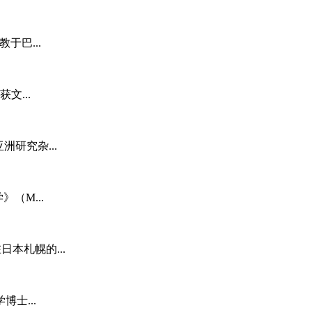
于巴...
文...
洲研究杂...
（M...
日本札幌的...
士...