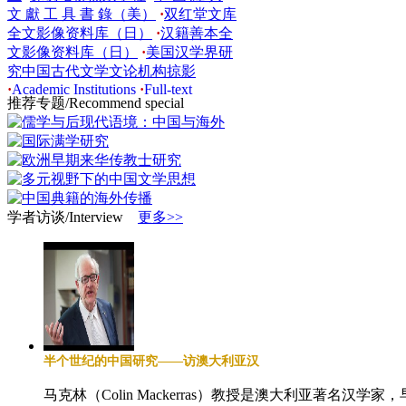
文 獻 工 具 書 錄（美）
·
双红堂文库
全文影像资料库（日）
·
汉籍善本全
文影像资料库（日）
·
美国汉学界研
究中国古代文学文论机构掠影
·
Academic Institutions
·
Full-text
Databases
·
哈佛大学费正清中国研究
推荐专题/Recommend special
中心
·
日本的中国学学会
·
德国《华裔学志》转向关注更全面
的汉学研
·
青年汉学家的私家中国故
事
·
瑞典汉学家林西莉：为《汉字王
国》跑考古
·
段怀清：美国早期汉学
的家族传统
·
英文版《明清研究》
学者访谈/Interview
更多>>
2014年版开始发行
·
罗马大学“中国
与欧洲的情感与集体想象”
·
釜山大
学推出“中国现当代作品翻译工程”
·
夏志清《张爱玲给我的信件》
·
美国
最早的汉学中心：由卑微“猪仔”创
立
·
探访哈佛燕京学社
·
中 國 經 典
文 獻 工 具 書 錄（美）
·
双红堂文库
全文影像资料库（日）
·
汉籍善本全
半个世纪的中国研究——访澳大利亚汉
文影像资料库（日）
·
美国汉学界研
马克林（Colin Mackerras）教授是澳大利亚著名汉
究中国古代文学文论机构掠影