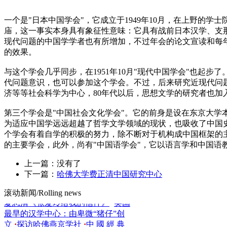
一个是"日本中
国学
会"，它成立于1949年10月，在上野的
庙，这一事实本身具有象征性意味：它具有战前日本汉学、支
现代
问题的中国学学者也有所增加，不过年会的论文宣读和每
的效果。
与这个学会几乎同步，在1951年10月"现代中国学会"也
代问题意识，也可以参加这个学会。不过，后来研究近现代问
济等等社会科学为中心，80年代以后，
思想
文学的研究者也加
·
德国《华裔学志》转向关注更全面
第三个学会是"中国社会
文化
学会"。它的前身是设在东京
大学
的汉学研
·
青年汉学家的私家中国故
为适应中国学远远超越了哲学文学领域的现状，也吸收了中国
事
·
瑞典汉学家林西莉：为《汉字王
个学会有着自学的积极的努力，除不断对于机构成中国框架的
国》跑考古
·
段怀清：美国早期汉学
的主要学会，此外，尚有"中国语学会"，它以语言学和中国语
的家族传统
·
英文版《明清研究》
上一篇：没有了
2014年版开始发行
·
罗马大学“中国
下一篇：
哈佛大学费正清中国研究中心
与欧洲的情感与集体想象”
·
釜山大
学推出“中国现当代作品翻译工程”
·
滚动新闻/Rolling news
夏志清《张爱玲给我的信件》
·
美国
最早的汉学中心：由卑微“猪仔”创
立
·
探访哈佛燕京学社
·
中 國 經 典