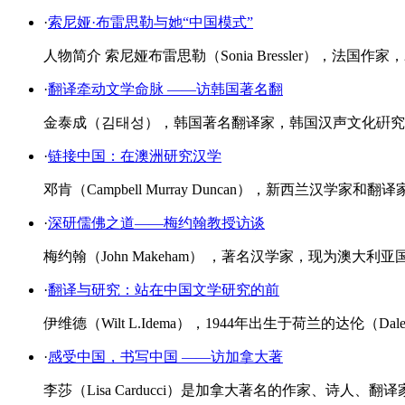
·
Academic Institutions
·
Full-text
·
索尼娅·布雷思勒与她“中国模式”
Databases
·
哈佛大学费正清中国研究
中心
·
日本的中国学学会
人物简介 索尼娅布雷思勒（Sonia Bressler），法
·
翻译牵动文学命脉 ——访韩国著名翻
金泰成（김태성），韩国著名翻译家，韩国汉声文化硏究所所长
·
链接中国：在澳洲研究汉学
邓肯（Campbell Murray Duncan），新西兰
·
深研儒佛之道——梅约翰教授访谈
梅约翰（John Makeham） ，著名汉学家，现为澳
·
翻译与研究：站在中国文学研究的前
伊维德（Wilt L.Idema），1944年出生于荷兰的达伦（
·
感受中国，书写中国 ——访加拿大著
李莎（Lisa Carducci）是加拿大著名的作家、诗人