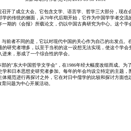
学士院召开了成立大会。它包含文学、语言学、
哲学
三大部分，现在会
那学的
传统
的侧面，从70年代后期开始，它作为中国学学者交流
年一期的《会报》所载论文，仍以中国古典研究为中心。这个学
起步了。与前者不同的是，它以对现代中国的关心作为自己的出发点
题的研究者增多，以至于当初的这一设想无法实现，使这个学会
入进来，形成了一个综合性的学会。
本部的"东大中国哲学文学会"，在1986年经大幅度改组而成。
史学和日本思想史研究者参加。每年的年会均设立特定的主题，
主体规范进行再探讨之外，它在对日中儒学的比较和探讨方面也
教育问题为中心开展活动。