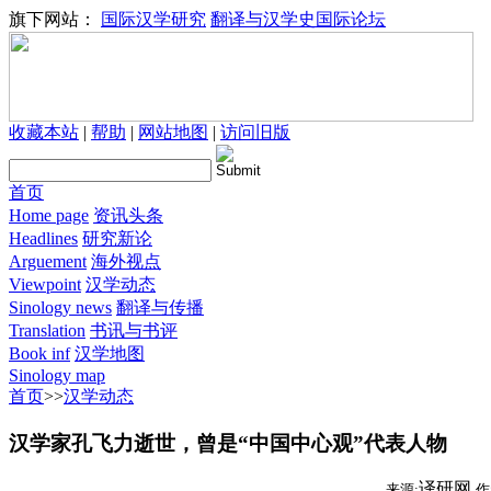
旗下网站：
国际汉学研究
翻译与汉学史国际论坛
收藏本站
|
帮助
|
网站地图
|
访问旧版
首页
Home page
资讯头条
Headlines
研究新论
Arguement
海外视点
Viewpoint
汉学动态
Sinology news
翻译与传播
Translation
书讯与书评
Book inf
汉学地图
Sinology map
首页
>>
汉学动态
汉学家孔飞力逝世，曾是“中国中心观”代表人物
译研网
来源:
作