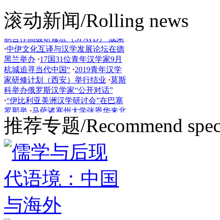
汉学家：我们毕业啦！
·
中外影视译
滚动新闻/Rolling news
制合作高级研修班（SFATD） 成果
·
中伊文化互译与汉学发展论坛在德
黑兰举办
·
17国31位青年汉学家9月
杭城追寻当代中国“
·
2019青年汉学
家研修计划（西安）举行结业
·
莫斯
科举办俄罗斯汉学家“公开对话”
·
“伊比利亚美洲汉学研讨会”在巴塞
罗那举
·
马萨诸塞州大学张恩华来北
语讲座
·
2015年青年汉学家研修班顺
利结业
·
2015年中外文学翻译座谈会
推荐专题/Recommend speci
隆重举行
·
BLCU中外汉学家翻译家
文学翻译研讨会顺利
·
黄卓越教授出
席韩国中语中文学会
·
斯洛文尼亚总
理采拉尔来京参观传教士遗址
·
汉学
家孔飞力逝世，曾是“中国中心
观”代
·
乌克兰汉学协会访问北语
·
2016“青年汉学家研修活动”成功举
行
·
CCTSS赴拉美进行多项文化交流
·
“中国文化在亚非国家的翻译与传播
学术研
·
2018青年汉学家研修计划