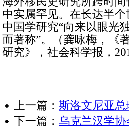
海外移民史研究所跨时间
中实属罕见。在长达半个
中国学研究“向来以眼光
而著称”。（龚咏梅，《
·
“伊比利亚美洲汉学研讨会”在巴塞
罗那举
·
马萨诸塞州大学张恩华来北
研究》，社会科学报，201
语讲座
·
2015年青年汉学家研修班顺
利结业
·
2015年中外文学翻译座谈会
隆重举行
·
BLCU中外汉学家翻译家
文学翻译研讨会顺利
·
黄卓越教授出
席韩国中语中文学会
·
斯洛文尼亚总
理采拉尔来京参观传教士遗址
·
汉学
家孔飞力逝世，曾是“中国中心
观”代
·
乌克兰汉学协会访问北语
·
2016“青年汉学家研修活动”成功举
上一篇：
斯洛文尼亚总
行
·
CCTSS赴拉美进行多项文化交流
·
“中国文化在亚非国家的翻译与传播
学术研
·
2018青年汉学家研修计划
下一篇：
乌克兰汉学协
（北京）将于7月
·
通知 | 中国时政话
语外译高级研修班即将开
·
38位青年