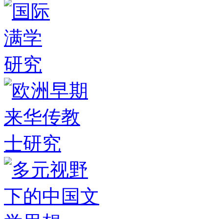
（北京）将于7月
·
通知 | 中国时政话
语外译高级研修班即将开
·
38位青年
汉学家：我们毕业啦！
·
中外影视译
制合作高级研修班（SFATD） 成果
·
中伊文化互译与汉学发展论坛在德
黑兰举办
·
17国31位青年汉学家9月
杭城追寻当代中国“
·
2019青年汉学
家研修计划（西安）举行结业
·
莫斯
科举办俄罗斯汉学家“公开对话”